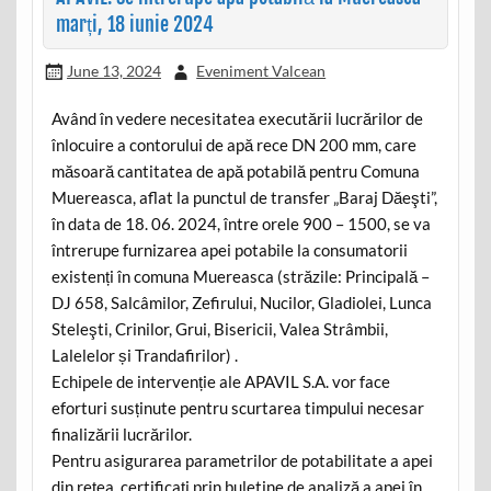
marți, 18 iunie 2024
June 13, 2024
Eveniment Valcean
Având în vedere necesitatea executării lucrărilor de
înlocuire a contorului de apă rece DN 200 mm, care
măsoară cantitatea de apă potabilă pentru Comuna
Muereasca, aflat la punctul de transfer „Baraj Dăeşti”,
în data de 18. 06. 2024, între orele 900 – 1500, se va
întrerupe furnizarea apei potabile la consumatorii
existenți în comuna Muereasca (străzile: Principală –
DJ 658, Salcâmilor, Zefirului, Nucilor, Gladiolei, Lunca
Steleşti, Crinilor, Grui, Bisericii, Valea Strâmbii,
Lalelelor și Trandafirilor) .
Echipele de intervenție ale APAVIL S.A. vor face
eforturi susținute pentru scurtarea timpului necesar
finalizării lucrărilor.
Pentru asigurarea parametrilor de potabilitate a apei
din rețea, certificați prin buletine de analiză a apei în