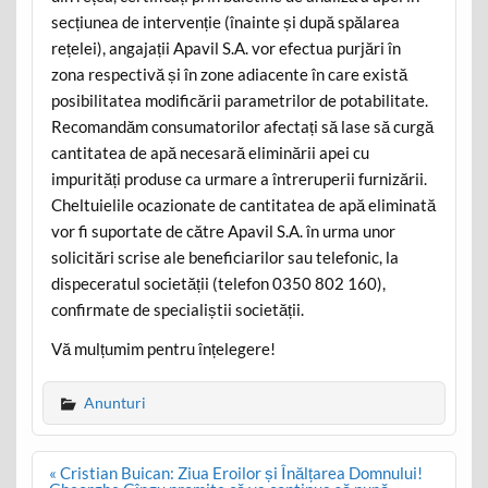
secțiunea de intervenție (înainte și după spălarea
rețelei), angajații Apavil S.A. vor efectua purjări în
zona respectivă și în zone adiacente în care există
posibilitatea modificării parametrilor de potabilitate.
Recomandăm consumatorilor afectați să lase să curgă
cantitatea de apă necesară eliminării apei cu
impurități produse ca urmare a întreruperii furnizării.
Cheltuielile ocazionate de cantitatea de apă eliminată
vor fi suportate de către Apavil S.A. în urma unor
solicitări scrise ale beneficiarilor sau telefonic, la
dispeceratul societății (telefon 0350 802 160),
confirmate de specialiștii societății.
Vă mulțumim pentru înțelegere!
Anunturi
Post
« Cristian Buican: Ziua Eroilor și Înălțarea Domnului!