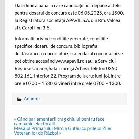
Data limită până la care candidații pot depune actele
pentru dosarul de concurs este 06.05.2025, ora 1500,
la Registratura societății APAVIL S.A. din Rm. Vâlcea,
str. Carol I nr. 3-5.
Informații privind condițiile generale, condițiile
specifice, dosarul de concurs, bibliografia,
desfășurarea concursului și calendarul concursului se
pot obține accesând www.apavil.ro sau la Serviciul
Resurse Umane, Salarizare și Arhivă, telefon 0350
802 161, interior 22. Program de lucru: luni-joi, între
orele 0700 – 1530 și vineri între orele 0700 – 1300.
Anunturi
Post
« Când parlamentarii trag chiulul pentru face
navigation
campanie electorală
Mesajul Primarului Mircia Gutău cu prilejul Zilei
Veteranilor de Război »