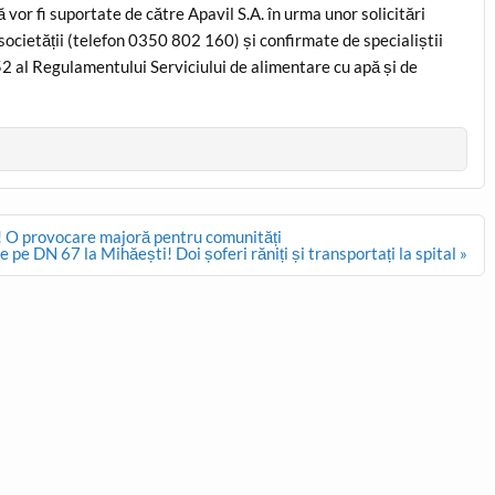
vor fi suportate de către Apavil S.A. în urma unor solicitări
l societății (telefon 0350 802 160) și confirmate de specialiștii
52 al Regulamentului Serviciului de alimentare cu apă și de
ea! O provocare majoră pentru comunități
 pe DN 67 la Mihăești! Doi șoferi răniți și transportați la spital »