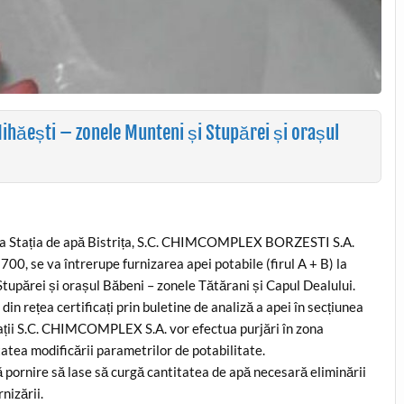
ihăești – zonele Munteni și Stupărei și orașul
ce la Stația de apă Bistrița, S.C. CHIMCOMPLEX BORZESTI S.A.
00, se va întrerupe furnizarea apei potabile (firul A + B) la
Stupărei și orașul Băbeni – zonele Tătărani și Capul Dealului.
in rețea certificați prin buletine de analiză a apei în secțiunea
ajații S.C. CHIMCOMPLEX S.A. vor efectua purjări în zona
tatea modificării parametrilor de potabilitate.
ornire să lase să curgă cantitatea de apă necesară eliminării
nizării.