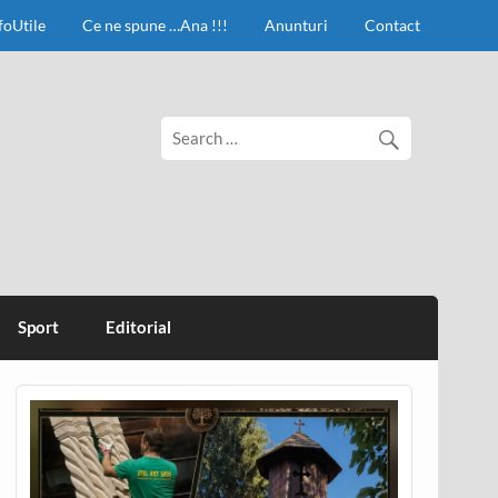
foUtile
Ce ne spune …Ana !!!
Anunturi
Contact
Sport
Editorial