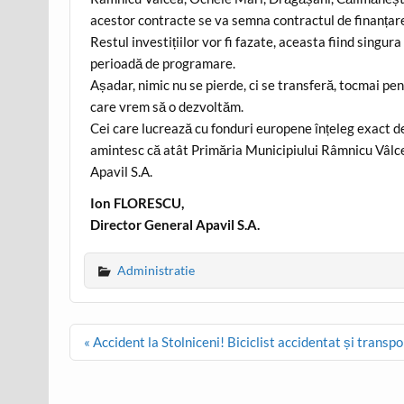
acestor contracte se va semna contractul de finanțare 
Restul investițiilor vor fi fazate, aceasta fiind singur
perioadă de programare.
Așadar, nimic nu se pierde, ci se transferă, tocmai pe
care vrem să o dezvoltăm.
Cei care lucrează cu fonduri europene înțeleg exact des
amintesc că atât Primăria Municipiului Râmnicu Vâlcea,
Apavil S.A.
Ion FLORESCU,
Director General Apavil S.A.
Administratie
Post
« Accident la Stolniceni! Biciclist accidentat și transpo
navigation