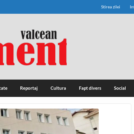
Stirea zilei
In
tate
Reportaj
Cultura
Fapt divers
Social