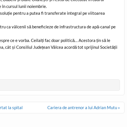
în cursul lunii noiembrie.
a soluție pentru a putea fi transferate integral pe viitoarea
ntru ca vâlcenii să beneficieze de infrastructura de apă-canal pe
pre ce e vorba. Ceilalți fac doar politică… Acestora țin să le
 cât și Consiliul Județean Vâlcea acordă tot sprijinul Societății
rtat la spital
Cariera de antrenor a lui Adrian Mutu »