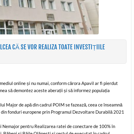
LCEA CĂ SE VOR REALIZA TOATE INVESTIȚIILE
mediul online și nu numai, conform cărora Apavil ar fi pierdut
 mea să demontez aceste aberații și să informez populația
ului Major de apă din cadrul POIM se fazează, ceea ce înseamnă
ral din fonduri europene prin Programul Dezvoltare Durabilă 2021
lui Nemajor pentru Realizarea ratei de conectare de 100% în
 Băbeni și Băile Olănești și restul de executat în cadrul