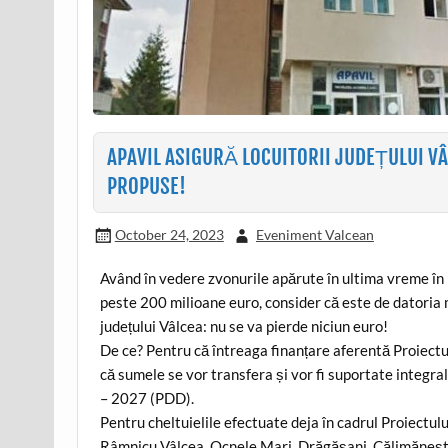
APAVIL ASIGURĂ LOCUITORII JUDEȚULUI VÂ
PROPUSE!
October 24, 2023
Eveniment Valcean
Având în vedere zvonurile apărute în ultima vreme în 
peste 200 milioane euro, consider că este de datoria
județului Vâlcea: nu se va pierde niciun euro!
De ce? Pentru că întreaga finanțare aferentă Proiect
că sumele se vor transfera și vor fi suportate integ
– 2027 (PDD).
Pentru cheltuielile efectuate deja în cadrul Proiectu
Râmnicu Vâlcea, Ocnele Mari, Drăgășani, Călimănești,