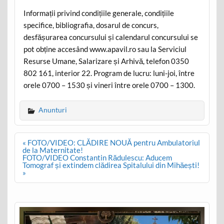
Informații privind condițiile generale, condițiile
specifice, bibliografia, dosarul de concurs,
desfășurarea concursului și calendarul concursului se
pot obține accesând www.apavil.ro sau la Serviciul
Resurse Umane, Salarizare și Arhivă, telefon 0350
802 161, interior 22. Program de lucru: luni-joi, între
orele 0700 – 1530 și vineri între orele 0700 – 1300.
Anunturi
Post
« FOTO/VIDEO: CLĂDIRE NOUĂ pentru Ambulatoriul
navigation
de la Maternitate!
FOTO/VIDEO Constantin Rădulescu: Aducem
Tomograf și extindem clădirea Spitalului din Mihăești!
»