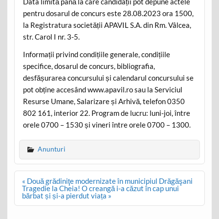
Data limită până la care candidații pot depune actele
pentru dosarul de concurs este 28.08.2023 ora 1500,
la Registratura societății APAVIL S.A. din Rm. Vâlcea,
str. Carol I nr. 3-5.
Informații privind condițiile generale, condițiile
specifice, dosarul de concurs, bibliografia,
desfășurarea concursului și calendarul concursului se
pot obține accesând www.apavil.ro sau la Serviciul
Resurse Umane, Salarizare și Arhivă, telefon 0350
802 161, interior 22. Program de lucru: luni-joi, între
orele 0700 – 1530 și vineri între orele 0700 – 1300.
Anunturi
Post
« Două grădiniţe modernizate în municipiul Drăgăşani
navigation
Tragedie la Cheia! O creangă i-a căzut în cap unui
bărbat și și-a pierdut viața »