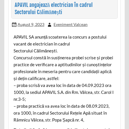
APAVIL angajează electrician în cadrul
Sectorului Călimănești
August 9, 2023
Eveniment Valcean
APAVIL SA anunță scoaterea la concurs a postului
vacant de electrician în cadrul
Sectorului Călimănești.
Concursul constă în susținerea probei scrise și probei
practice de verificare a aptitudinilor și cunoștințelor
profesionale în meseria pentru care candidații aplică
și dețin calificare, astfel:
– proba scrisă va avea loc în data de 04.09.2023 ora
1000, la sediul APAVIL S.A. din Rm. Vâlcea, str. Carol I
nr.3-5;
– proba practică va avea loc în data de 08.09.2023,
ora 1000, în cadrul Sectorului Rețele Apă situat în
Râmnicu Vâlcea, str. Popa Șapcă nr. 4,