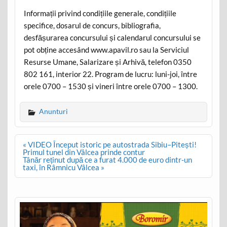
Informații privind condițiile generale, condițiile
specifice, dosarul de concurs, bibliografia,
desfășurarea concursului și calendarul concursului se
pot obține accesând www.apavil.ro sau la Serviciul
Resurse Umane, Salarizare și Arhivă, telefon 0350
802 161, interior 22. Program de lucru: luni-joi, între
orele 0700 – 1530 și vineri între orele 0700 – 1300.
Anunturi
Post
« VIDEO Început istoric pe autostrada Sibiu–Pitești!
navigation
Primul tunel din Vâlcea prinde contur
Tânăr reținut după ce a furat 4.000 de euro dintr-un
taxi, în Râmnicu Vâlcea »