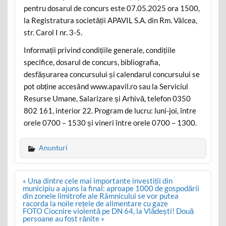
pentru dosarul de concurs este 07.05.2025 ora 1500,
la Registratura societății APAVIL S.A. din Rm. Vâlcea,
str. Carol I nr. 3-5.
Informații privind condițiile generale, condițiile
specifice, dosarul de concurs, bibliografia,
desfășurarea concursului și calendarul concursului se
pot obține accesând www.apavil.ro sau la Serviciul
Resurse Umane, Salarizare și Arhivă, telefon 0350
802 161, interior 22. Program de lucru: luni-joi, între
orele 0700 – 1530 și vineri între orele 0700 – 1300.
Anunturi
Post
« Una dintre cele mai importante investiții din
navigation
municipiu a ajuns la final: aproape 1000 de gospodării
din zonele limitrofe ale Râmnicului se vor putea
racorda la noile rețele de alimentare cu gaze
FOTO Ciocnire violentă pe DN 64, la Vlădești! Două
persoane au fost rănite »