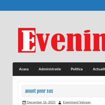
Skip
to
content
Eveniment Valcean
Acasa
Administratie
Politica
Actuali
anunt pnnr sus
December 16, 2025
Eveniment Valcean