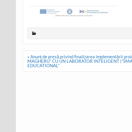
Post
« Anunț de presă privind finalizarea implementării
navigation
MAGHERU” CU UN LABORATOR INTELIGENT (”SMART
EDUCATIONAL”