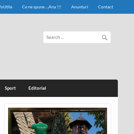
foUtile
Ce ne spune …Ana !!!
Anunturi
Contact
Sport
Editorial