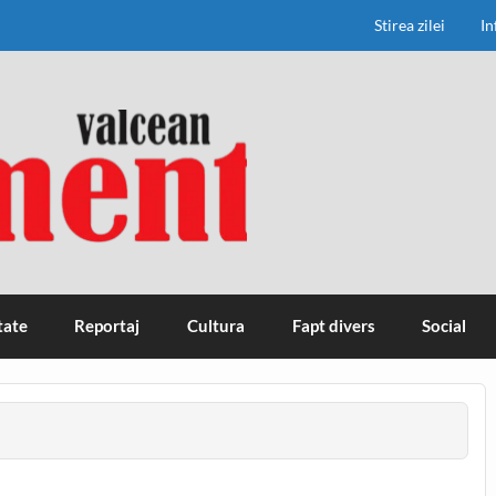
Stirea zilei
In
tate
Reportaj
Cultura
Fapt divers
Social