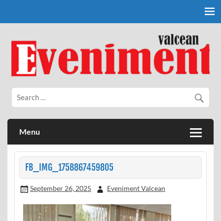
Skip
to
content
Eveniment Valcean
Menu
FB_IMG_1758867459805
September 26, 2025
Eveniment Valcean