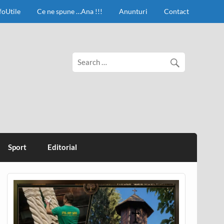
foUtile
Ce ne spune …Ana !!!
Anunturi
Contact
Sport
Editorial