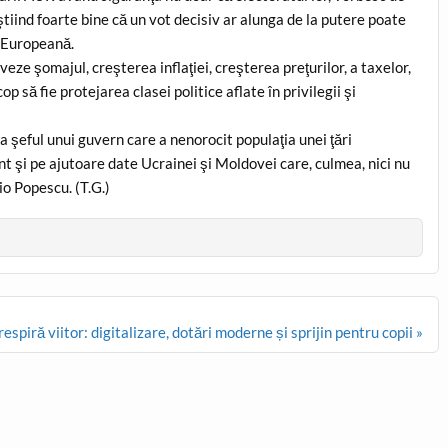
ştiind foarte bine că un vot decisiv ar alunga de la putere poate
e Europeană.
eze şomajul, creşterea inflaţiei, creşterea preţurilor, a taxelor,
op să fie protejarea clasei politice aflate în privilegii şi
ca şeful unui guvern care a nenorocit populaţia unei ţări
 şi pe ajutoare date Ucrainei şi Moldovei care, culmea, nici nu
o Popescu. (T.G.)
respiră viitor: digitalizare, dotări moderne și sprijin pentru copii »