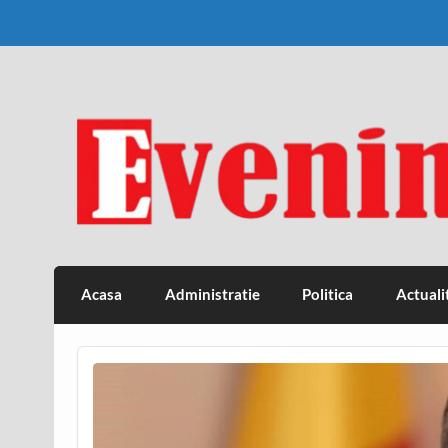
Skip
to
content
Eveniment Valcean
Acasa
Administratie
Politica
Actuali