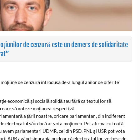
ţiunilor de cenzură este un demers de solidaritate
rat”
 moţiune de cenzură introdusă de-a lungul anilor de diferite
ţie economică şi socială solidă sau fără ca textul lor să
ernare să voteze moţiunea respectivă.
lamentară a ţării noastre, oricare parlamentar , din indiferent
turi de electoratul său dacă ar vota moţiunea. Pot afirma cu toată
 nu avem parlamentari UDMR, cei din PSD, PNL şi USR pot vota
rii AUR având siguranţa nu doar că electoratul lor, vorbesc de