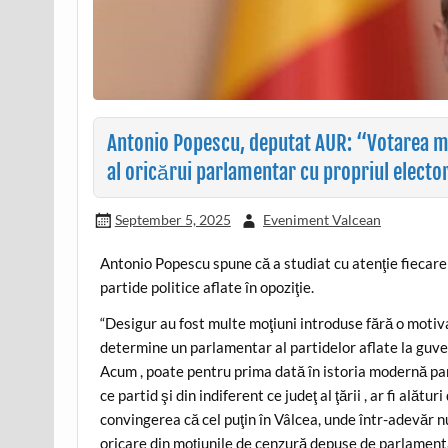
Antonio Popescu, deputat AUR: “Votarea mo
al oricărui parlamentar cu propriul electo
September 5, 2025
Eveniment Valcean
Antonio Popescu spune că a studiat cu atenţie fiecare
partide politice aflate în opoziţie.
“Desigur au fost multe moţiuni introduse fără o motiva
determine un parlamentar al partidelor aflate la guv
Acum , poate pentru prima dată în istoria modernă par
ce partid şi din indiferent ce judeţ al ţării , ar fi ală
convingerea că cel puţin în Vâlcea, unde într-adevăr
oricare din moţiunile de cenzură depuse de parlamenta