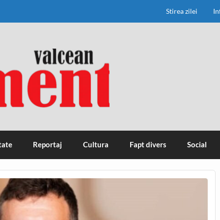
Stirea zilei
In
tate
Reportaj
Cultura
Fapt divers
Social