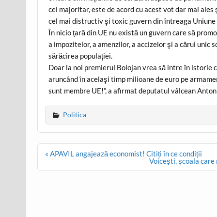
cel majoritar, este de acord cu acest vot dar mai ales 
cel mai distructiv şi toxic guvern din întreaga Uniun
În nicio ţară din UE nu există un guvern care să promov
a impozitelor, a amenzilor, a accizelor şi a cărui unic sc
sărăcirea populaţiei.
Doar la noi premierul Bolojan vrea să intre în istorie 
aruncând în acelaşi timp milioane de euro pe armament
sunt membre UE!”, a afirmat deputatul vâlcean Antoni
Politica
Post
« APAVIL angajează economist! Citiți în ce condiții
navigation
Voicești, școala care 