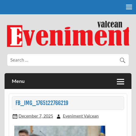
Skip
to
content
Eveniment Valcean
Menu
FB_IMG_1765122766219
December 7, 2025
Eveniment Valcean