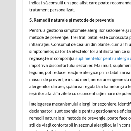
indicat să consulți un specialist care poate recomand
tratament personalizat.
5. Remedii naturale și metode de prevenție
Pentru a gestiona simptomele alergiilor sezoniere și a 
metode de prevenție. Trei frați pătați este cunoscută 
inflamației. Consumul de ceaiuri din plante, cum ar fi 
simptomelor, datorită efectelor lor antihistaminice ș
regăsește în compoziția
suplimentelor pentru alergii 
împotriva disconfortului sezonier. Mai mult, supliment
legume, pot reduce reacțiile alergice prin stabilizarea
măsuri de prevenție includ menținerea unei igiene stri
alergenilor din aer, spălarea regulată a hainelor și a l
ieșirilor afară în zilele cu o concentrație mare de polen
Înțelegerea mecanismului alergiilor sezoniere, identi
declanșatori sunt esențiale pentru gestionarea eficie
remedii naturale și metode de prevenție, poate face o d
stil de viață confortabil în sezonul alergiilor, ia în 