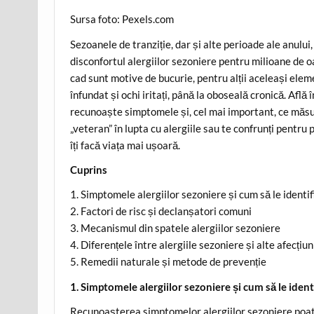
Sursa foto: Pexels.com
Sezoanele de tranziție, dar și alte perioade ale anului
disconfortul alergiilor sezoniere pentru milioane de oa
cad sunt motive de bucurie, pentru alții aceleași ele
înfundat și ochi iritați, până la oboseală cronică. Află 
recunoaște simptomele și, cel mai important, ce măsuri
„veteran” în lupta cu alergiile sau te confrunți pentru p
îți facă viața mai ușoară.
Cuprins
1. Simptomele alergiilor sezoniere și cum să le identif
2. Factori de risc și declanșatori comuni
3. Mecanismul din spatele alergiilor sezoniere
4. Diferențele între alergiile sezoniere și alte afecțiun
5. Remedii naturale și metode de prevenție
1. Simptomele alergiilor sezoniere și cum să le identi
Recunoașterea simptomelor alergiilor sezoniere poate