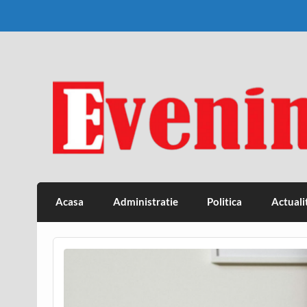
Skip
to
content
Eveniment Valcean
Acasa
Administratie
Politica
Actuali