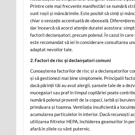
Printre cele mai frecvente manifestări se numără stră
sunt roșii și mâncărimile. Este posibil să simți și mân
chiar o senzație accentuată de oboseală. Diferențierea 
dar încearcă să acorzi atenție duratei acestora: simpt
factorii declanșatori, precum polenul. În cazul în car
este recomandat să iei în considerare consultarea unu
adaptat nevoilor tale.
2. Factori de risc și declanșatori comuni
Cunoașterea factorilor de risc și a declanșatorilor co
și să gestionezi mai bine simptomele. Principalii factor
dacă părinții tăi au avut alergii, șansele tale de a dez
mucegaiuri sau praf în timpul copilăriei poate contribu
numără polenul provenit de la copaci, iarbă și buruien
primăvara și toamna. Ventilația insuficientă a locuin
acumularea particulelor în interior. Dacă recunoști ace
utilizarea filtrelor HEPA, închiderea geamurilor în per
afară în zilele cu vânt puternic.