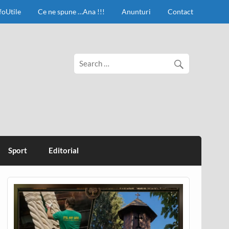
foUtile
Ce ne spune …Ana !!!
Anunturi
Contact
Sport
Editorial