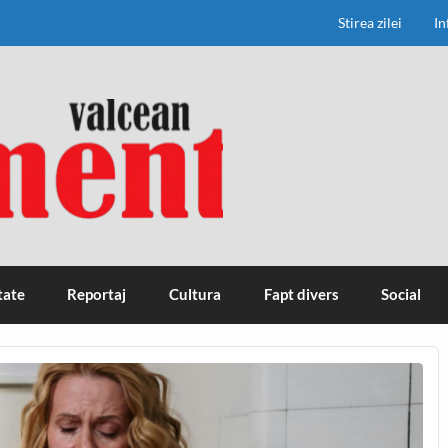
Stirea zilei
In
tate
Reportaj
Cultura
Fapt divers
Social