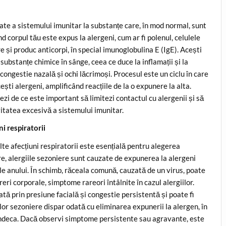
rate a sistemului imunitar la substanțe care, în mod normal, sunt
 corpul tău este expus la alergeni, cum ar fi polenul, celulele
și produc anticorpi, în special imunoglobulina E (IgE). Acești
substanțe chimice în sânge, ceea ce duce la inflamații și la
congestie nazală și ochi lăcrimoși. Procesul este un ciclu în care
ești alergeni, amplificând reacțiile de la o expunere la alta.
zi de ce este important să limitezi contactul cu alergenii și să
itatea excesivă a sistemului imunitar.
ni respiratorii
alte afecțiuni respiratorii este esențială pentru alegerea
e, alergiile sezoniere sunt cauzate de expunerea la alergeni
le anului. În schimb, răceala comună, cauzată de un virus, poate
reri corporale, simptome rareori întâlnite în cazul alergiilor.
zată prin presiune facială și congestie persistentă și poate fi
lor sezoniere dispar odată cu eliminarea expunerii la alergen, în
vindeca. Dacă observi simptome persistente sau agravante, este