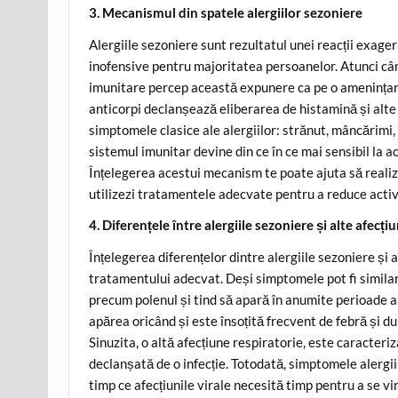
3. Mecanismul din spatele alergiilor sezoniere
Alergiile sezoniere sunt rezultatul unei reacții exage
inofensive pentru majoritatea persoanelor. Atunci când
imunitare percep această expunere ca pe o amenințare 
anticorpi declanșează eliberarea de histamină și alte 
simptomele clasice ale alergiilor: strănut, mâncărimi, 
sistemul imunitar devine din ce în ce mai sensibil la ac
Înțelegerea acestui mecanism te poate ajuta să realize
utilizezi tratamentele adecvate pentru a reduce activ
4. Diferențele între alergiile sezoniere și alte afecțiu
Înțelegerea diferențelor dintre alergiile sezoniere și 
tratamentului adecvat. Deși simptomele pot fi similar
precum polenul și tind să apară în anumite perioade a
apărea oricând și este însoțită frecvent de febră și du
Sinuzita, o altă afecțiune respiratorie, este caracteri
declanșată de o infecție. Totodată, simptomele alergii
timp ce afecțiunile virale necesită timp pentru a se 