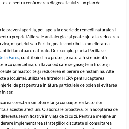
a teste pentru confirmarea diagnosticului și un plan de
le preveni apariția, poți apela la o serie de remedii naturale și
pentru proprietățile sale antialergice și poate ajuta la reducerea
urzica, mușețelul sau Perilla , poate contribui la ameliorarea
i antiinflamatoare naturale. De exemplu, planta Perilla se
de la Fares
, contribuind la o protecție naturală și eficientă
ele cu quercetină, un flavonoid care se găsește în fructe și
 celulelor mastocite și reducerea eliberării de histamină. Alte
cte a locuinței, utilizarea filtrelor HEPA pentru captarea
enjeriei de pat pentru a înlătura particulele de polen și evitarea
 în aer.
ficarea corectă a simptomelor și cunoașterea factorilor
ntă a acestei afecțiuni. O abordare proactivă, prin adoptarea de
iferență semnificativă în viața de zi cu zi. Pentru a menține un
considerare implementarea strategiilor discutate și consultarea