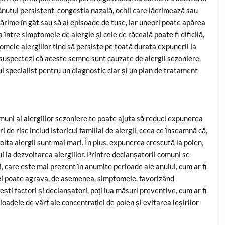
nutul persistent, congestia nazală, ochii care lăcrimează sau
cărime în gât sau să ai episoade de tuse, iar uneori poate apărea
între simptomele de alergie și cele de răceală poate fi dificilă,
omele alergiilor tind să persiste pe toată durata expunerii la
e suspectezi că aceste semne sunt cauzate de alergii sezoniere,
i specialist pentru un diagnostic clar și un plan de tratament
muni ai alergiilor sezoniere te poate ajuta să reduci expunerea
i de risc includ istoricul familial de alergii, ceea ce înseamnă că,
volta alergii sunt mai mari. În plus, expunerea crescută la polen,
i la dezvoltarea alergiilor. Printre declanșatorii comuni se
i, care este mai prezent în anumite perioade ale anului, cum ar fi
ței poate agrava, de asemenea, simptomele, favorizând
ști factori și declanșatori, poți lua măsuri preventive, cum ar fi
ioadele de vârf ale concentrației de polen și evitarea ieșirilor