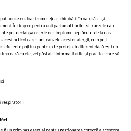
, pot aduce nu doar frumusețea schimbării în natură, ci și
meni. În timp ce pentru unii parfumul florilor și frunzele care
mente pot declanșa o serie de simptome neplăcute, de la nas
în acest articol care sunt cauzele acestor alergii, cum poți
 eficiente poți lua pentru a te proteja. Indiferent dacă ești un
rima oară cu ele, vei găsi aici informații utile și practice care să
ici
i respiratorii
fici
 fi un prim pas esențial pentru gestionarea corectă a acestora.