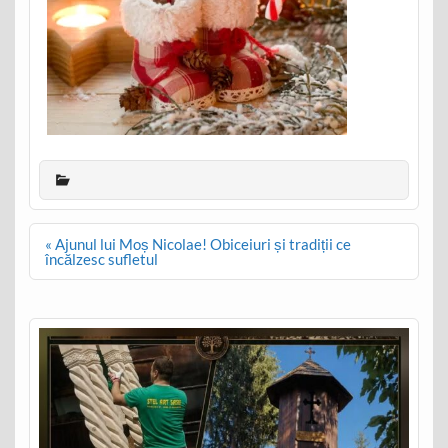
Post
« Ajunul lui Moș Nicolae! Obiceiuri și tradiții ce
navigation
încălzesc sufletul