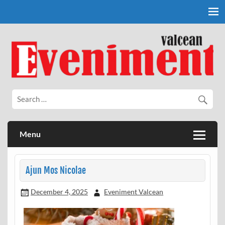
Skip
to
content
Eveniment Valcean
Menu
Ajun Mos Nicolae
December 4, 2025
Eveniment Valcean