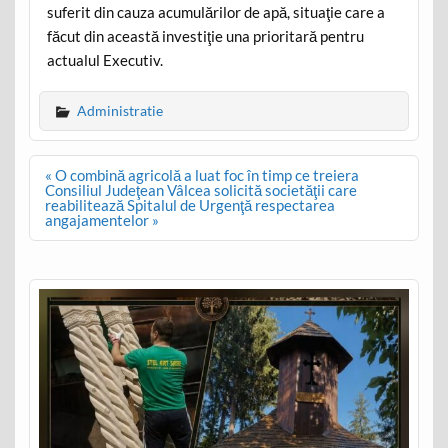
suferit din cauza acumulărilor de apă, situaţie care a
făcut din această investiţie una prioritară pentru
actualul Executiv.
Administratie
Post
« O combină agricolă a luat foc în timp ce treiera
navigation
Consiliul Judeţean Vâlcea solicită societăţii care
reabilitează Spitalul de Urgenţă respectarea
angajamentelor »