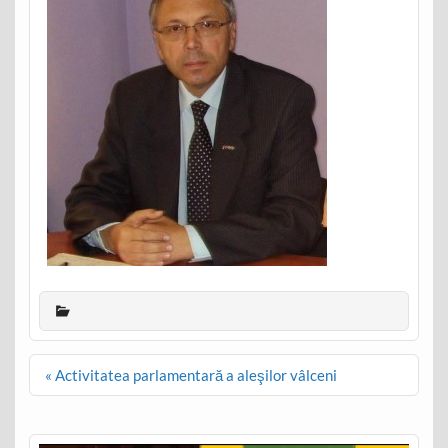
Post
« Activitatea parlamentară a aleşilor vâlceni
navigation