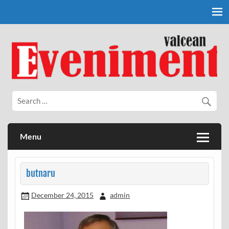
Skip
to
content
Eveniment Valcean
Menu
butnaru
December 24, 2015
admin