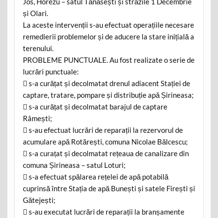
Jos, Horezu – satul Tănăsești și străzile 1 Decembrie
și Olari.
La aceste intervenții s-au efectuat operațiile necesare
remedierii problemelor și de aducere la stare inițială a
terenului.
PROBLEME PUNCTUALE. Au fost realizate o serie de
lucrări punctuale:
 s-a curățat și decolmatat drenul adiacent Stației de
captare, tratare, pompare și distribuție apă Șirineasa;
 s-a curățat și decolmatat barajul de captare
Râmești;
 s-au efectuat lucrări de reparații la rezervorul de
acumulare apă Rotărești, comuna Nicolae Bălcescu;
 s-a curațat și decolmatat rețeaua de canalizare din
comuna Șirineasa – satul Loturi;
 s-a efectuat spălarea rețelei de apă potabilă
cuprinsă între Stația de apă Bunești și satele Firești și
Gătejești;
 s-au executat lucrări de reparații la branșamente