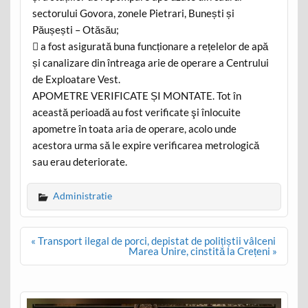
sectorului Govora, zonele Pietrari, Bunești și
Păușești – Otăsău;
 a fost asigurată buna funcționare a rețelelor de apă
și canalizare din întreaga arie de operare a Centrului
de Exploatare Vest.
APOMETRE VERIFICATE ȘI MONTATE. Tot în
această perioadă au fost verificate şi înlocuite
apometre în toata aria de operare, acolo unde
acestora urma să le expire verificarea metrologică
sau erau deteriorate.
Administratie
Post
« Transport ilegal de porci, depistat de polițiștii vâlceni
navigation
Marea Unire, cinstită la Crețeni »