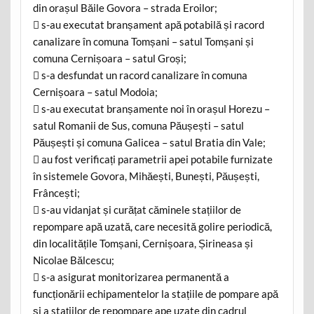
din orașul Băile Govora – strada Eroilor;
 s-au executat branșament apă potabilă și racord
canalizare în comuna Tomșani – satul Tomșani și
comuna Cernișoara – satul Groși;
 s-a desfundat un racord canalizare în comuna
Cernișoara – satul Modoia;
 s-au executat branșamente noi în orașul Horezu –
satul Romanii de Sus, comuna Păușești – satul
Păușești și comuna Galicea – satul Bratia din Vale;
 au fost verificați parametrii apei potabile furnizate
în sistemele Govora, Mihăești, Bunești, Păușești,
Frâncești;
 s-au vidanjat și curățat căminele stațiilor de
repompare apă uzată, care necesită golire periodică,
din localitățile Tomșani, Cernișoara, Șirineasa și
Nicolae Bălcescu;
 s-a asigurat monitorizarea permanentă a
funcționării echipamentelor la stațiile de pompare apă
și a stațiilor de repompare ape uzate din cadrul