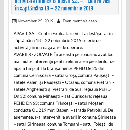
Activitate intensă la Apavil S.A. – “Centru Vest”
în săptămâna 18 – 22 noiembrie 2019
November 25, 2019
Eveniment Valcean
APAVIL SA – Centru Exploatare Vest a desfăşurat în
săptămâna 18 – 22 noiembrie 2019 o serie de
activităţi în întreaga arie de operare.
AVARII REZOLVATE. În această perioadă au avut loc
mai multe intervenții pentru eliminarea pierderilor de
apă în timp util la branșamente PEHD De 25 din
comuna Cernișoara – satul Groși, comuna Păușești –
satele Văleni și Păușești – Otăsău, comuna Pietrari –
satele Anghelești și Pietrarii de Sus; rețeaua PEHD
Dn 32: comuna Mihăești – sat Gurișoara; rețeaua
PEHD Dn 63: comuna Frâncești – satul Moșteni;
conducta OL 219 mm: Băbeni – strada Petrolului. De
asemenea, s-a intervenit la avarii în comuna Șirineasa
– satul Șirineasa, comuna Tomșani – satul Foleștii de