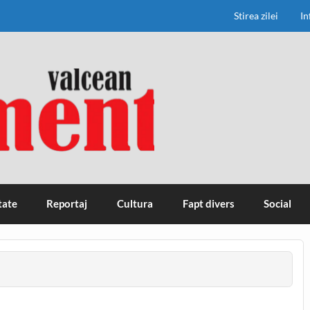
Stirea zilei
In
tate
Reportaj
Cultura
Fapt divers
Social