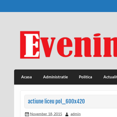
Skip
to
content
Eveniment Valcean
Acasa
Administratie
Politica
Actuali
actiune liceu pol_600x420
November 18, 2015
admin