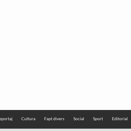
eportaj
Cultura
Fapt divers
Social
Sport
Editorial