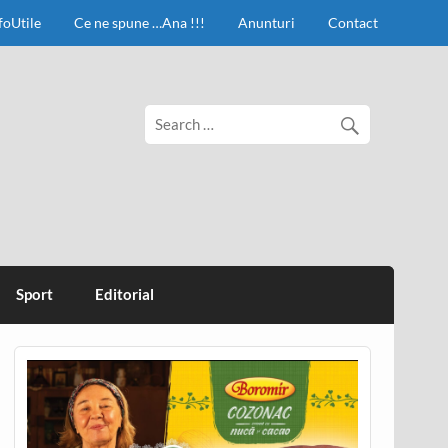
foUtile
Ce ne spune …Ana !!!
Anunturi
Contact
Sport
Editorial