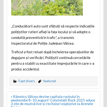
„Conducătorii auto sunt sfătuiți să respecte indicațiile
polițiștilor rutieri aflați la fața locului și să adopte o
conduită preventivă în trafic”, a transmis
Inspectoratul de Poliție Județean Vâlcea.
Traficul a fost reluat după încheierea operațiunilor de
degajare și verificări. Polițiștii continuă cercetările
pentru a stabili cu exactitate împrejurările în care s-a
produs accidentul.
Fapt divers
featured
Post
« Râmnicu Vâlcea devine capitala rockului în
navigation
weekendul 8–10 august! Constelații Rock 2025 aduce
3 zile de muzică live și recitaluri explozive la Arenele