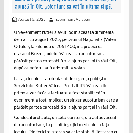
ajunsă în Olt, șofer turc salvat în ultima clipă
August 5, 2025
Eveniment Valcean
Un eveniment rutier a avut loc în această dimineață
de marți, 5 august 2025, pe Drumul Național 7 (Valea
Oltului), la kilometrul 205+400, în apropierea
orașului Brezoi, județul Vâlcea. Un autoturism a
părăsit partea carosabilă și a ajuns parțial în râul Olt,
după ce șoferul ar fi adormit la volan.
La fața locului s-au deplasat de urgență polițiștii
Serviciului Rutier Vâlcea. Potrivit IPJ Vâlcea, din
primele verificări efectuate, a fost stabilit că în
eveniment a fost implicat un singur autoturism, care a
părăsit partea carosabilă și a ajuns parțial în râul Olt.
Conducătorul auto, un cetățean turc, s-a autoevacuat
din autoturism și a primit îngrijiri medicale la fața
locului. Din fericire, starea sa este stabilă. Testarea cu