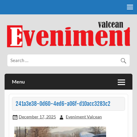
Skip
to
content
Eveniment Valcean
Menu
241a3e38-0d60-4ed6-a06f-d10acc3283c2
December 17, 2025
Eveniment Valcean