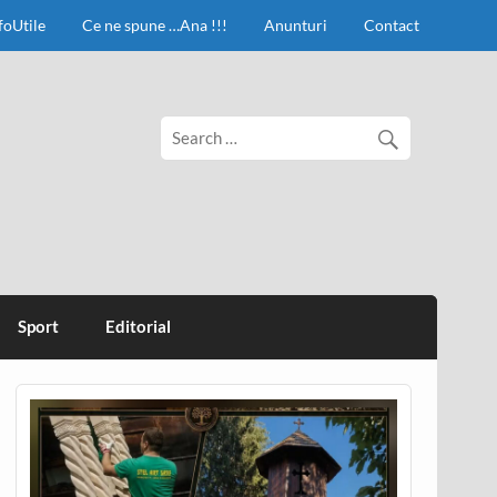
foUtile
Ce ne spune …Ana !!!
Anunturi
Contact
Sport
Editorial