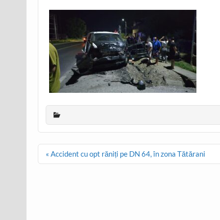
Post
« Accident cu opt răniți pe DN 64, în zona Tătărani
navigation