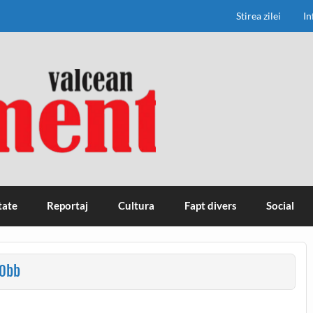
Stirea zilei
In
tate
Reportaj
Cultura
Fapt divers
Social
0bb