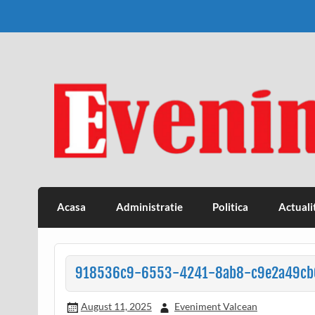
Skip
to
content
Eveniment Valcean
Acasa
Administratie
Politica
Actuali
918536c9-6553-4241-8ab8-c9e2a49cb
August 11, 2025
Eveniment Valcean