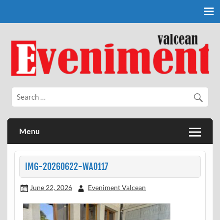
Skip
to
content
Eveniment Valcean
Menu
IMG-20260622-WA0117
June 22, 2026
Eveniment Valcean