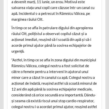
a devenit marți, 11 iunie, un erou. Motivul este
salvarea viața unui copil care căzuse într-un canal cu
apă. Incidentul s-a petrecut în Râmnicu Vâlcea, pe
marginea râului Olt.
În timp ce se afla în patrulare digului din apropierea
râului Olt, polițistul a observat copilul căzut și a
acționat imediat, reușind să-l scoată din apă și să-i
acorde primul ajutor până la sosirea echipajelor de
urgență.
“Astfel, în timp ce se afla în zona digului din municipiul
Râmnicu Vâlcea, colegul nostru a fost solicitat de
către o femeie pentru a interveni în ajutorul unui
minor care a căzut în canalul cu apă. Colegul nostru a
acționat de îndată, reușind astfel să scoată minorul de
12 ani din apă până la sosirea echipajelor medicale,
considerând că orice secundă era importantă. Dându-
și seama că există riscul unui stop cardio-respirator,
colegul nostru i-a acordat primul ajutor, reușind astfel