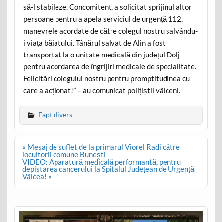
să-l stabileze. Concomitent, a solicitat sprijinul altor
persoane pentru a apela serviciul de urgență 112,
manevrele acordate de către colegul nostru salvându-
i viața băiatului. Tânărul salvat de Alin a fost
transportat la o unitate medicală din județul Dolj
pentru acordarea de îngrijiri medicale de specialitate.
Felicitări colegului nostru pentru promptitudinea cu
care a acționat!” – au comunicat polițiștii vâlceni.
Fapt divers
Post
« Mesaj de suflet de la primarul Viorel Radi către
navigation
locuitorii comune Bunești
VIDEO: Aparatură medicală performantă, pentru
depistarea cancerului la Spitalul Județean de Urgență
Vâlcea! »