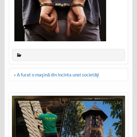
Post
« A furat o maşină din incinta unei societăţi
navigation