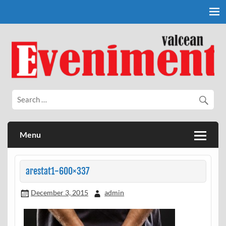
Skip
to
content
Eveniment Valcean
Menu
arestat1-600×337
December 3, 2015
admin