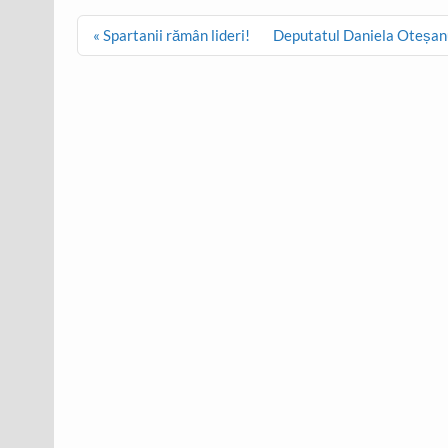
Post
« Spartanii rămân lideri!
Deputatul Daniela Oteșanu 
navigation