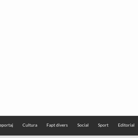
eportaj
Cultura
Fapt divers
Social
Sport
Editorial