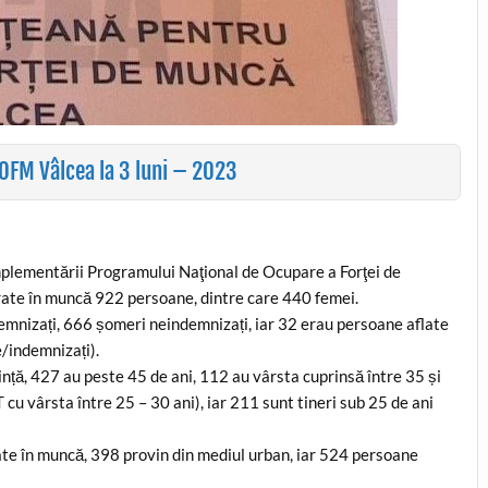
OFM Vâlcea la 3 luni – 2023
plementării Programului Naţional de Ocupare a Forţei de
ate în muncă 922 persoane, dintre care 440 femei.
emnizați, 666 șomeri neindemnizați, iar 32 erau persoane aflate
e/indemnizați).
nță, 427 au peste 45 de ani, 112 au vârsta cuprinsă între 35 și
 cu vârsta între 25 – 30 ani), iar 211 sunt tineri sub 25 de ani
rate în muncă, 398 provin din mediul urban, iar 524 persoane