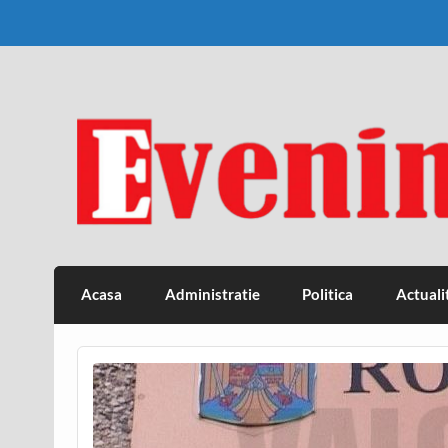
Skip
to
content
Eveniment Valcean
Acasa
Administratie
Politica
Actuali