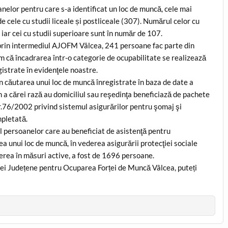
anelor pentru care s-a identificat un loc de muncă, cele mai
 cele cu studii liceale și postliceale (307). Numărul celor cu
 iar cei cu studii superioare sunt în număr de 107.
 prin intermediul AJOFM Vâlcea, 241 persoane fac parte din
m că încadrarea într-o categorie de ocupabilitate se realizează
gistrate în evidenţele noastre.
în căutarea unui loc de muncă înregistrate în baza de date a
n a cărei rază au domiciliul sau reşedinţa beneficiază de pachete
.76/2002 privind sistemul asigurărilor pentru şomaj şi
mpletată.
 persoanelor care au beneficiat de asistenţă pentru
ea unui loc de muncă, în vederea asigurării protecţiei sociale
erea în măsuri active, a fost de 1696 persoane.
iei Județene pentru Ocuparea Forței de Muncă Vâlcea, puteți