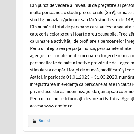
Din punct de vedere al nivelului de pregătire al perso
multe persoane au studii profesionale (359), urmate de
studii gimnaziale/primare sau fără studii este de 149,
Din numărul total de persoane care au fost angajate
categoria celor greu și foarte greu ocupabile. Preciză
ca urmare a activităţii de profilare a persoanelor înre
Pentru integrarea pe piaţa muncii, persoanele aflate 
agenţiei teritoriale pentru ocuparea forţei de muncă î
personalizate de măsuri active prevăzute de Legea nr
stimularea ocupării forţei de muncă, modificată şi co
Astfel, în perioada 01.01.2023 – 31.03.2023, numărul
înregistrarea în evidenţă ca persoane aflate în căutar
privind acordarea indemnizaţiei de şomaj sau cuprind
Pentru mai multe informații despre activitatea Agenț
accesa www.anofm.ro.
Social