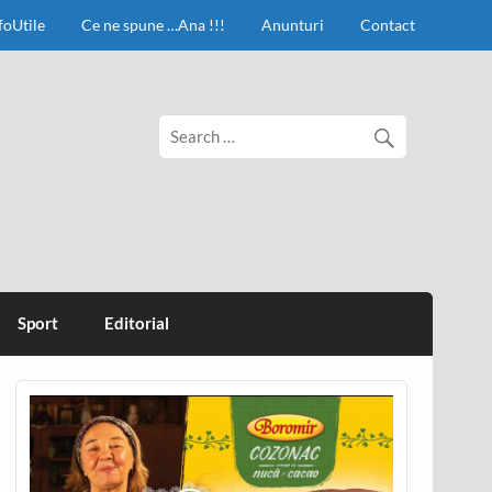
foUtile
Ce ne spune …Ana !!!
Anunturi
Contact
Sport
Editorial