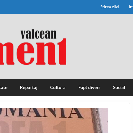
Stirea zilei
In
tate
Reportaj
Cultura
Fapt divers
Social