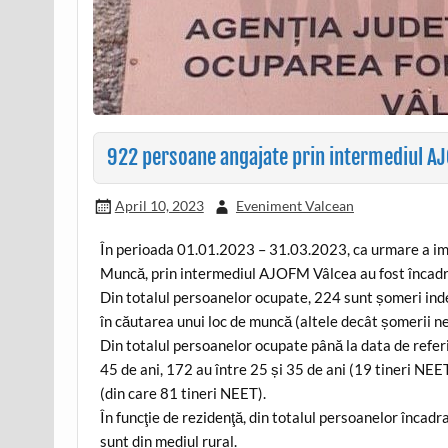
922 persoane angajate prin intermediul AJ
April 10, 2023
Eveniment Valcean
În perioada 01.01.2023 – 31.03.2023, ca urmare a im
Muncă, prin intermediul AJOFM Vâlcea au fost încadr
Din totalul persoanelor ocupate, 224 sunt șomeri ind
în căutarea unui loc de muncă (altele decât șomerii n
Din totalul persoanelor ocupate până la data de referi
45 de ani, 172 au între 25 și 35 de ani (19 tineri NEET
(din care 81 tineri NEET).
În funcţie de rezidenţă, din totalul persoanelor încad
sunt din mediul rural.