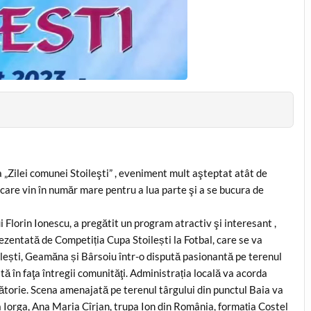
 „Zilei comunei Stoileşti” , eveniment mult aşteptat atât de
te, care vin în număr mare pentru a lua parte şi a se bucura de
Florin Ionescu, a pregătit un program atractiv şi interesant ,
prezentată de Competiția Cupa Stoilești la Fotbal, care se va
oilești, Geamăna și Bârsoiu într-o dispută pasionantă pe terenul
ată în faţa întregii comunităţi. Administrația locală va acorda
sătorie. Scena amenajată pe terenul târgului din punctul Baia va
Iorga, Ana Maria Cîrjan, trupa Ion din România, formația Costel