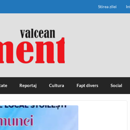
Stirea zilei
In
tate
Reportaj
Cultura
Fapt divers
Social