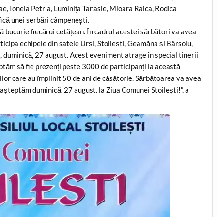
ae, Ionela Petria, Luminița Tanasie, Mioara Raica, Rodica
fică unei serbări câmpeneşti.
 bucurie fiecărui cetățean. În cadrul acestei sărbători va avea
rticipa echipele din satele Urși, Stoilești, Geamăna și Bârsoiu,
, duminică, 27 august. Acest eveniment atrage în special tinerii
eptăm să fie prezenți peste 3000 de participanți la această
ilor care au împlinit 50 de ani de căsătorie. Sărbătoarea va avea
 așteptăm duminică, 27 august, la Ziua Comunei Stoilești!”, a