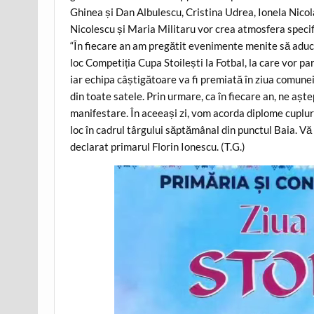
Ghinea și Dan Albulescu, Cristina Udrea, Ionela Nicol
Nicolescu și Maria Militaru vor crea atmosfera speci
“În fiecare an am pregătit evenimente menite să aducă
loc Competiția Cupa Stoilești la Fotbal, la care vor pa
iar echipa câștigătoare va fi premiată în ziua comunei
din toate satele. Prin urmare, ca în fiecare an, ne așt
manifestare. În aceeași zi, vom acorda diplome cuplur
loc în cadrul târgului săptămânal din punctul Baia. Vă
declarat primarul Florin Ionescu. (T.G.)