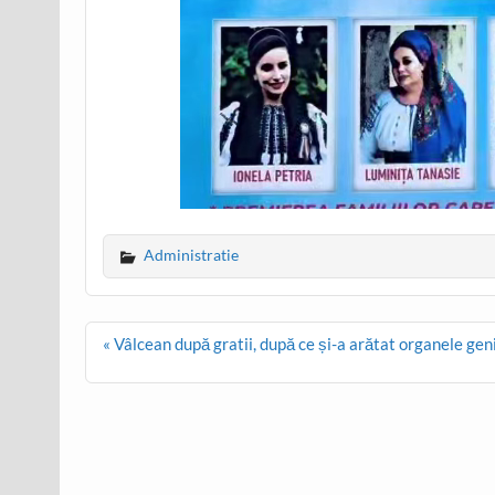
Administratie
Post
« Vâlcean după gratii, după ce și-a arătat organele geni
navigation