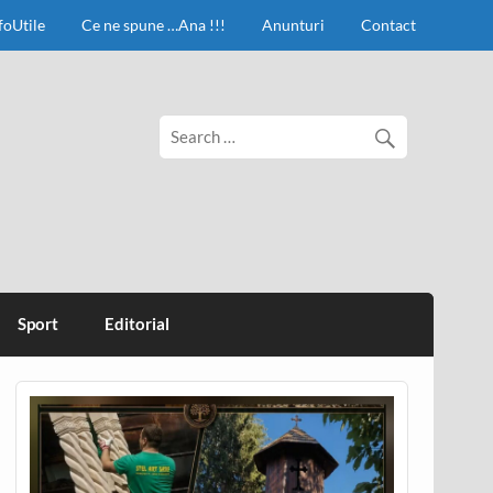
foUtile
Ce ne spune …Ana !!!
Anunturi
Contact
Sport
Editorial