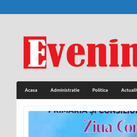
Skip
to
content
Eveniment Valcean
Acasa
Administratie
Politica
Actuali