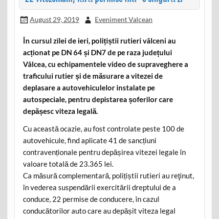
August 29, 2019
Eveniment Valcean
În cursul zilei de ieri, polițiștii rutieri vâlceni au
acționat pe DN 64 și DN7 de pe raza județului
Vâlcea, cu echipamentele video de supraveghere a
traficului rutier și de măsurare a vitezei de
deplasare a autovehiculelor instalate pe
autospeciale, pentru depistarea șoferilor care
depășesc viteza legală.
Cu această ocazie, au fost controlate peste 100 de
autovehicule, find aplicate 41 de sancțiuni
contravenționale pentru depășirea vitezei legale în
valoare totală de 23.365 lei.
Ca măsură complementară, polițiștii rutieri au reţinut,
în vederea suspendării exercitării dreptului de a
conduce, 22 permise de conducere, în cazul
conducătorilor auto care au depășit viteza legal