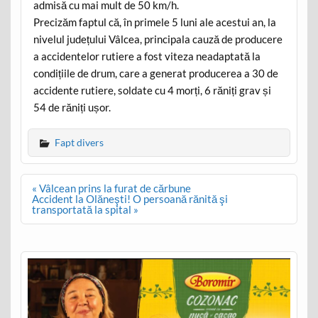
admisă cu mai mult de 50 km/h.
Precizăm faptul că, în primele 5 luni ale acestui an, la
nivelul județului Vâlcea, principala cauză de producere
a accidentelor rutiere a fost viteza neadaptată la
condițiile de drum, care a generat producerea a 30 de
accidente rutiere, soldate cu 4 morți, 6 răniți grav și
54 de răniți ușor.
Fapt divers
Post
« Vâlcean prins la furat de cărbune
navigation
Accident la Olăneşti! O persoană rănită şi
transportată la spital »