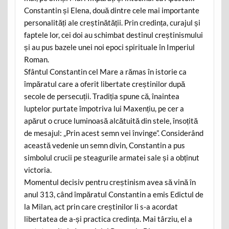
Constantin și Elena, două dintre cele mai importante
personalități ale creștinătății. Prin credința, curajul și
faptele lor, cei doi au schimbat destinul creștinismului
și au pus bazele unei noi epoci spirituale în Imperiul
Roman.
Sfântul Constantin cel Mare a rămas în istorie ca
împăratul care a oferit libertate creștinilor după
secole de persecuții. Tradiția spune că, înaintea
luptelor purtate împotriva lui Maxențiu, pe cer a
apărut o cruce luminoasă alcătuită din stele, însoțită
de mesajul: „Prin acest semn vei învinge”. Considerând
această vedenie un semn divin, Constantin a pus
simbolul crucii pe steagurile armatei sale și a obținut
victoria.
Momentul decisiv pentru creștinism avea să vină în
anul 313, când împăratul Constantin a emis Edictul de
la Milan, act prin care creștinilor li s-a acordat
libertatea de a-și practica credința. Mai târziu, el a