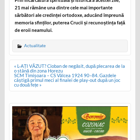
Prin încărcătura spirituală și istorică a acestei zile,
21 mai rămâne una dintre cele mai importante
sărbători ale credinței ortodoxe, aducând împreună
memoria sfinților, puterea Crucii și recunoștința față
de eroii neamului.
Actualitate
Post
« L-AȚI VĂZUT? Cioban de negăsit, după plecarea de la
navigation
o stână din zona Horezu
SCM Timișoara – CS Vâlcea 1924 90–84. Gazdele
câștigă primul meci al finalei de play-out după un joc
cu două fețe »