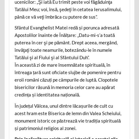
ucenicilor: „Şi iată Eu trimit peste voi făgăduinţa
Tatălui Meu; voi, însă, şedeţi în cetatea Ierusalimului,
până ce vă veţi îmbrăca cu putere de sus”.
Sfântul Evanghelist Matei redă și porunca adresată
Apostolilor înainte de Înălțare: „Datu-mi-s’a toată
puterea în cer şi pe pământ. Drept aceea, mergând,
învăţaţi toate neamurile, botezându-le în numele
Tatălui şi al Fiului şi al Sfântului Duh”.
În această zi de mare însemnătate spirituală, în
întreaga țară sunt oficiate slujbe de pomenire pentru
eroii români căzuți pe câmpurile de luptă. Clopotele
bisericilor răsună în memoria celor care au apărat
credința și identitatea națională.
În județul Vâlcea, unul dintre lăcașurile de cult cu
acest hram este Biserica de lemn din Valea Scheiului,
monument istoric ce păstrează vie tradiția spirituală
și patrimoniul religios al zonei.