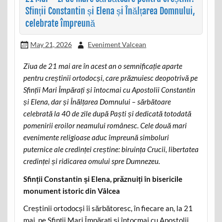
Sfinții Constantin și Elena și Înălțarea Domnului,
celebrate împreună
May 21, 2026
Eveniment Valcean
Ziua de 21 mai are în acest an o semnificație aparte
pentru creștinii ortodocși, care prăznuiesc deopotrivă pe
Sfinții Mari Împărați și întocmai cu Apostolii Constantin
și Elena, dar și Înălțarea Domnului – sărbătoare
celebrată la 40 de zile după Paști și dedicată totodată
pomenirii eroilor neamului românesc. Cele două mari
evenimente religioase aduc împreună simboluri
puternice ale credinței creștine: biruința Crucii, libertatea
credinței și ridicarea omului spre Dumnezeu.
Sfinții Constantin și Elena, prăznuiți în bisericile
monument istoric din Vâlcea
Creștinii ortodocși îi sărbătoresc, în fiecare an, la 21
mai, pe Sfinții Mari Împărați și întocmai cu Apostolii