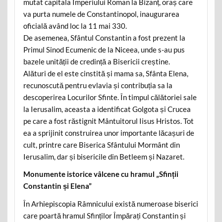
mutat capitala Imperiului Roman la Bizanț, oraș care
va purta numele de Constantinopol, inaugurarea
oficială având loc la 11 mai 330.
De asemenea, Sfântul Constantin a fost prezent la
Primul Sinod Ecumenic de la Niceea, unde s-au pus
bazele unității de credință a Bisericii creștine.
Alături de el este cinstită și mama sa, Sfânta Elena,
recunoscută pentru evlavia și contribuția sa la
descoperirea Locurilor Sfinte. În timpul călătoriei sale
la Ierusalim, aceasta a identificat Golgota și Crucea
pe care a fost răstignit Mântuitorul Iisus Hristos. Tot
ea a sprijinit construirea unor importante lăcașuri de
cult, printre care Biserica Sfântului Mormânt din
Ierusalim, dar și bisericile din Betleem și Nazaret.
Monumente istorice vâlcene cu hramul „Sfinții
Constantin și Elena”
În Arhiepiscopia Râmnicului există numeroase biserici
care poartă hramul Sfinților Împărați Constantin și