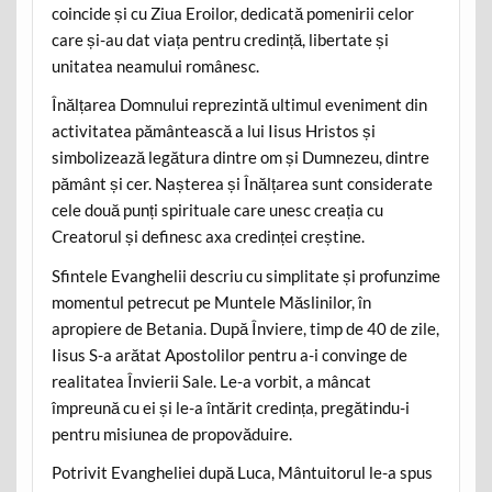
coincide și cu Ziua Eroilor, dedicată pomenirii celor
care și-au dat viața pentru credință, libertate și
unitatea neamului românesc.
Înălțarea Domnului reprezintă ultimul eveniment din
activitatea pământească a lui Iisus Hristos și
simbolizează legătura dintre om și Dumnezeu, dintre
pământ și cer. Nașterea și Înălțarea sunt considerate
cele două punți spirituale care unesc creația cu
Creatorul și definesc axa credinței creștine.
Sfintele Evanghelii descriu cu simplitate și profunzime
momentul petrecut pe Muntele Măslinilor, în
apropiere de Betania. După Înviere, timp de 40 de zile,
Iisus S-a arătat Apostolilor pentru a-i convinge de
realitatea Învierii Sale. Le-a vorbit, a mâncat
împreună cu ei și le-a întărit credința, pregătindu-i
pentru misiunea de propovăduire.
Potrivit Evangheliei după Luca, Mântuitorul le-a spus