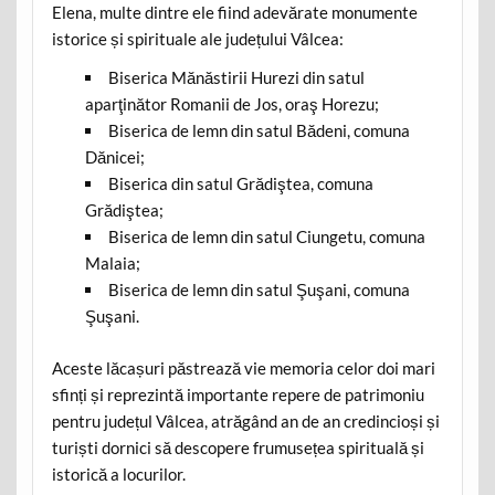
Elena, multe dintre ele fiind adevărate monumente
istorice și spirituale ale județului Vâlcea:
Biserica Mănăstirii Hurezi din satul
aparţinător Romanii de Jos, oraş Horezu;
Biserica de lemn din satul Bădeni, comuna
Dănicei;
Biserica din satul Grădiştea, comuna
Grădiştea;
Biserica de lemn din satul Ciungetu, comuna
Malaia;
Biserica de lemn din satul Şuşani, comuna
Şuşani.
Aceste lăcașuri păstrează vie memoria celor doi mari
sfinți și reprezintă importante repere de patrimoniu
pentru județul Vâlcea, atrăgând an de an credincioși și
turiști dornici să descopere frumusețea spirituală și
istorică a locurilor.