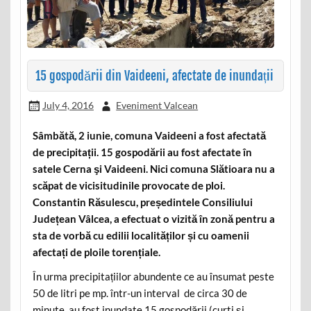
15 gospodării din Vaideeni, afectate de inundații
July 4, 2016
Eveniment Valcean
Sâmbătă, 2 iunie, comuna Vaideeni a fost afectată
de precipitații. 15 gospodării au fost afectate în
satele Cerna şi Vaideeni. Nici comuna Slătioara nu a
scăpat de vicisitudinile provocate de ploi.
Constantin Răsulescu, președintele Consiliului
Județean Vâlcea, a efectuat o vizită în zonă pentru a
sta de vorbă cu edilii localităților și cu oamenii
afectați de ploile torențiale.
În urma precipitațiilor abundente ce au însumat peste
50 de litri pe mp. într-un interval de circa 30 de
minute, au fost inundate 15 gospodării (curti și