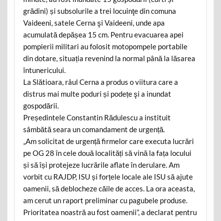
grădini) și subsolurile a trei locuinţe din comuna
Vaideeni, satele Cerna şi Vaideeni, unde apa
acumulată depășea 15 cm. Pentru evacuarea apei
pompierii militari au folosit motopompele portabile
din dotare, situația revenind la normal până la lăsarea
întunericului.
La Slătioara, râul Cerna a produs o viitura care a
distrus mai multe poduri și podețe şi a inundat
gospodării.
Președintele Constantin Rădulescu a instituit
sâmbătă seara un comandament de urgență.
„Am solicitat de urgență firmelor care executa lucrări
pe OG 28 în cele două localități să vină la fața locului
și să își protejeze lucrările aflate în derulare. Am
vorbit cu RAJDP, ISU și forțele locale ale ISU să ajute
oamenii, să deblocheze căile de acces. La ora aceasta,
am cerut un raport preliminar cu pagubele produse.
Prioritatea noastră au fost oamenii”, a declarat pentru