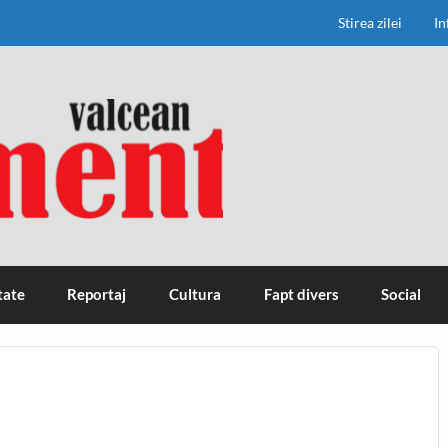
Stirea zilei
In
tate
Reportaj
Cultura
Fapt divers
Social