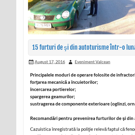
15 furturi de şi din autoturisme într-o lu
August 17, 2016
Eveniment Valcean
Principalele moduri de operare folosite de infractori
forţarea mecanică a încuietorilor;
încercarea portierelor;
spargerea geamurilor;
sustragerea de componente exterioare (oglinzi, orna
Recomandări pentru prevenirea furturilor de şi din
Cazuistica înregistrată la poliţie relevă faptul că fen