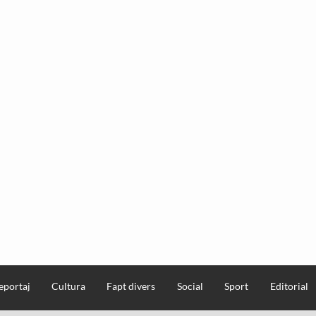
eportaj
Cultura
Fapt divers
Social
Sport
Editorial