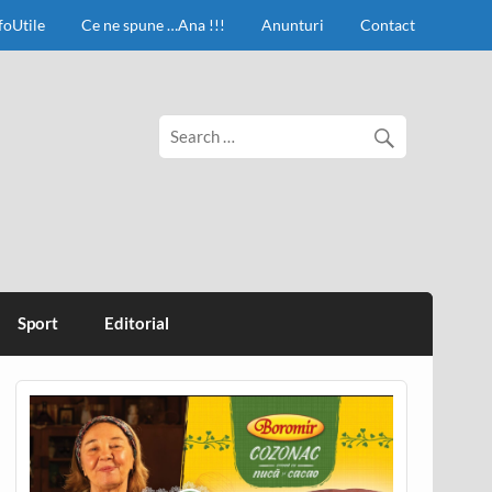
foUtile
Ce ne spune …Ana !!!
Anunturi
Contact
Sport
Editorial