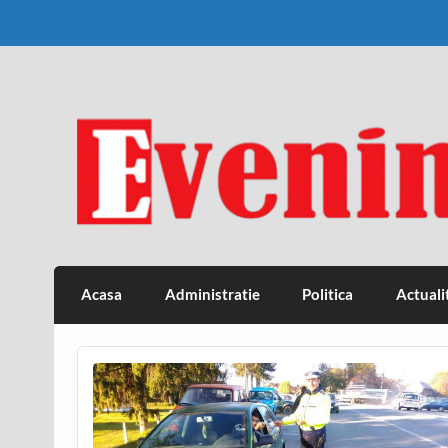
Skip
to
content
Eveniment Valcean
Acasa
Administratie
Politica
Actuali