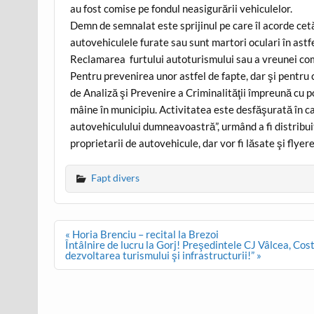
au fost comise pe fondul neasigurării vehiculelor.
Demn de semnalat este sprijinul pe care îl acorde ce
autovehiculele furate sau sunt martori oculari în astfe
Reclamarea furtului autoturismului sau a vreunei com
Pentru prevenirea unor astfel de fapte, dar şi pentru c
de Analiză şi Prevenire a Criminalităţii împreună cu po
mâine în municipiu. Activitatea este desfăşurată în 
autovehiculului dumneavoastră”, urmând a fi distribui
proprietarii de autovehicule, dar vor fi lăsate şi flyere 
Fapt divers
Post
« Horia Brenciu – recital la Brezoi
navigation
Întâlnire de lucru la Gorj! Preşedintele CJ Vâlcea, Co
dezvoltarea turismului şi infrastructurii!” »