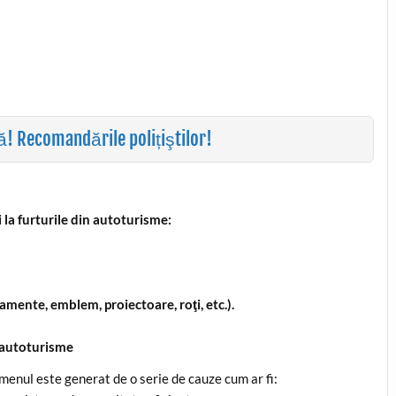
nă! Recomandările polițiştilor!
 la furturile din autoturisme:
mente, emblem, proiectoare, roţi, etc.).
 autoturisme
omenul este generat de o serie de cauze cum ar fi: