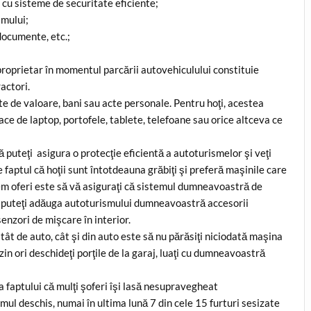
e cu sisteme de securitate eficiente;
smului;
documente, etc.;
 proprietar în momentul parcării autovehiculului constituie
actori.
te de valoare, bani sau acte personale. Pentru hoţi, acestea
ace de laptop, portofele, tablete, telefoane sau orice altceva ce
 puteţi asigura o protecţie eficientă a autoturismelor şi veţi
e faptul că hoţii sunt întotdeauna grăbiţi şi preferă maşinile care
utem oferi este să vă asiguraţi că sistemul dumneavoastră de
a puteţi adăuga autoturismului dumneavoastră accesorii
senzori de mişcare în interior.
tât de auto, cât şi din auto este să nu părăsiţi niciodată maşina
in ori deschideţi porţile de la garaj, luaţi cu dumneavoastră
 faptului că mulţi şoferi îşi lasă nesupravegheat
mul deschis, numai în ultima lună 7 din cele 15 furturi sesizate