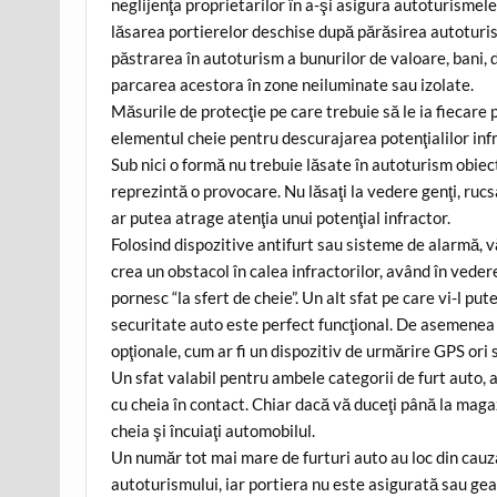
neglijenţa proprietarilor în a-şi asigura autoturismel
lăsarea portierelor deschise după părăsirea autoturi
păstrarea în autoturism a bunurilor de valoare, bani, 
parcarea acestora în zone neiluminate sau izolate.
Măsurile de protecţie pe care trebuie să le ia fiecare
elementul cheie pentru descurajarea potenţialilor infr
Sub nici o formă nu trebuie lăsate în autoturism obiec
reprezintă o provocare. Nu lăsaţi la vedere genţi, rucs
ar putea atrage atenţia unui potenţial infractor.
Folosind dispozitive antifurt sau sisteme de alarmă, vă
crea un obstacol în calea infractorilor, având în veder
pornesc “la sfert de cheie”. Un alt sfat pe care vi-l p
securitate auto este perfect funcţional. De asemene
opţionale, cum ar fi un dispozitiv de urmărire GPS ori 
Un sfat valabil pentru ambele categorii de furt auto, a
cu cheia în contact. Chiar dacă vă duceţi până la magaz
cheia şi încuiaţi automobilul.
Un număr tot mai mare de furturi auto au loc din cauza
autoturismului, iar portiera nu este asigurată sau gea