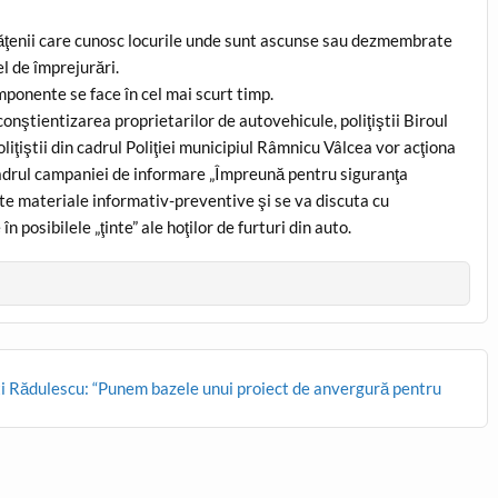
tăţenii care cunosc locurile unde sunt ascunse sau dezmembrate
l de împrejurări.
ponente se face în cel mai scurt timp.
onştientizarea proprietarilor de autovehicule, poliţiştii Biroul
liţiştii din cadrul Poliţiei municipiul Râmnicu Vâlcea vor acţiona
cadrul campaniei de informare „Împreună pentru siguranţa
te materiale informativ-preventive şi se va discuta cu
în posibilele „ţinte” ale hoţilor de furturi din auto.
sti Rădulescu: “Punem bazele unui proiect de anvergură pentru