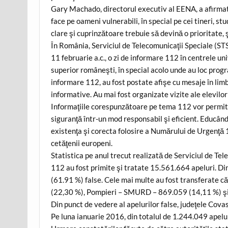
Gary Machado, directorul executiv al EENA, a afirmat 
face pe oameni vulnerabili, în special pe cei tineri, st
clare şi cuprinzătoare trebuie să devină o prioritate, şi 
În România, Serviciul de Telecomunicaţii Speciale (STS),
11 februarie a.c., o zi de informare 112 în centrele un
superior româneşti, în special acolo unde au loc pro
informare 112, au fost postate afişe cu mesaje în limb
informative. Au mai fost organizate vizite ale elevilor
Informaţiile corespunzătoare pe tema 112 vor permite st
siguranţă într-un mod responsabil şi eficient. Educându-
existenţa şi corecta folosire a Numărului de Urgenţă 1
cetăţenii europeni.
Statistica pe anul trecut realizată de Serviciul de Te
112 au fost primite şi tratate 15.561.664 apeluri. D
(61.91 %) false. Cele mai multe au fost transferate c
(22,30 %), Pompieri – SMURD – 869.059 (14,11 %) şi
Din punct de vedere al apelurilor false, judeţele Cova
Pe luna ianuarie 2016, din totalul de 1.244.049 apelu