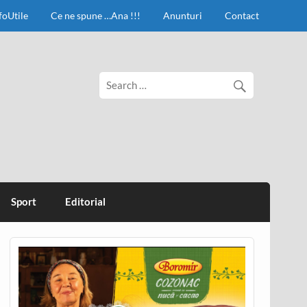
foUtile
Ce ne spune …Ana !!!
Anunturi
Contact
Sport
Editorial