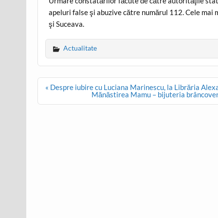
Urmare constatărilor făcute de către autorităţile stat
apeluri false şi abuzive către numărul 112. Cele mai m
şi Suceava.
Actualitate
Post
« Despre iubire cu Luciana Marinescu, la Librăria Alex
navigation
Mănăstirea Mamu – bijuteria brâncoven