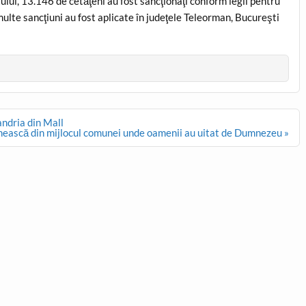
ului, 13.146 de cetăţeni au fost sancţionaţi conform legii pentru
ulte sancţiuni au fost aplicate în judeţele Teleorman, Bucureşti
andria din Mall
ească din mijlocul comunei unde oamenii au uitat de Dumnezeu »