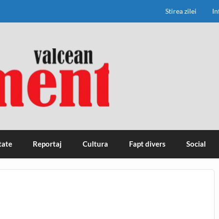
Stirea zilei
In
tate
Reportaj
Cultura
Fapt divers
Social