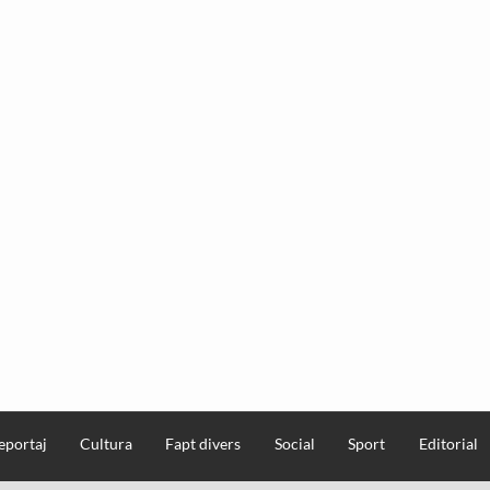
eportaj
Cultura
Fapt divers
Social
Sport
Editorial