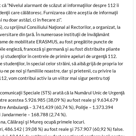
că “Nivelul alarmant de scăzut al informaţiilor despre 112 îi
udenţii care călătoresc. Furnizarea către aceştia de informaţii
nu doar astăzi, ci în fiecare zi”.
 cu sprijinul Consiliului Naţional al Rectorilor, a organizat, la
iversitare din ţară. În numeroase instituţii de învăţământ
grame de mobilitate ERASMUS, au fost pregătite puncte de
ile engleză, franceză şi germană şi au fost distribuite pliante
 şi studenţilor în centrele de primire apeluri de urgenţă 112.
udenţilor, în special celor străini, să aibă grijă de propria lor
ne pe noi şi familiile noastre, dar şi prietenii, cu privire la
12, vom contribui activ la un viitor mai sigur pentru toţi
lecomunicaţii Speciale (STS) arată că la Numărul Unic de Urgenţă
intre acestea 5.926.985 (38,09 %) au fost reale şi 9.634.679
ătre Ambulanţă – 3.741.439 (60,74 %), Poliţie – 1.373.394
 Jandarmerie – 168.788 (2,74 %).
sna, Călăraşi şi Mureş ocupă primele locuri.
ri, 486.142 ( 39,08 %) au fost reale şi 757.907 (60,92 %) false.