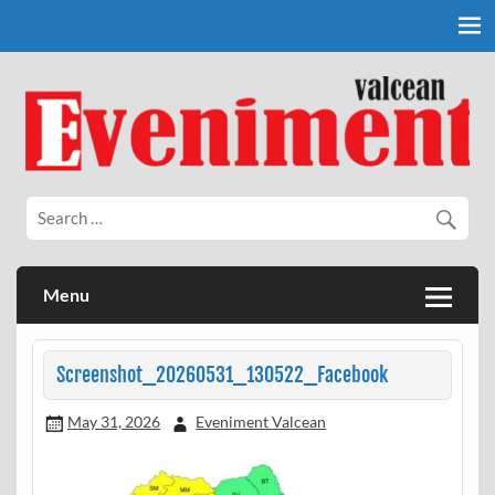
Skip
to
content
Eveniment Valcean
Menu
Screenshot_20260531_130522_Facebook
May 31, 2026
Eveniment Valcean