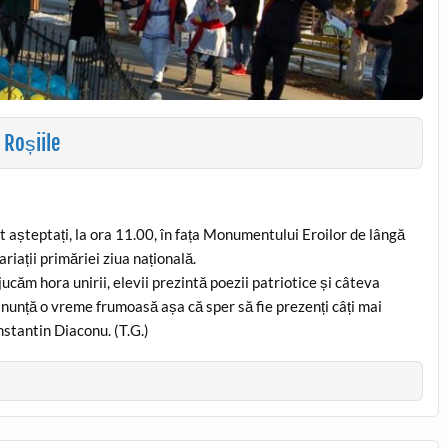
 Roșiile
 așteptați, la ora 11.00, în fața Monumentului Eroilor de lângă
riații primăriei ziua națională.
ucăm hora unirii, elevii prezintă poezii patriotice și câteva
nunță o vreme frumoasă așa că sper să fie prezenți câți mai
nstantin Diaconu. (T.G.)