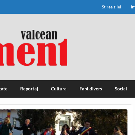
Stirea zilei
In
tate
Reportaj
Cultura
Fapt divers
Social