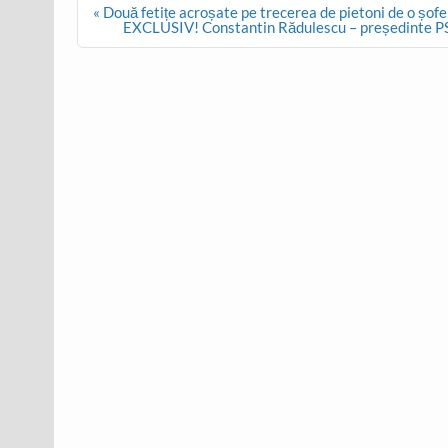
Post
« Două fetițe acroșate pe trecerea de pietoni de o șofe
navigation
EXCLUSIV! Constantin Rădulescu – președinte PSD 