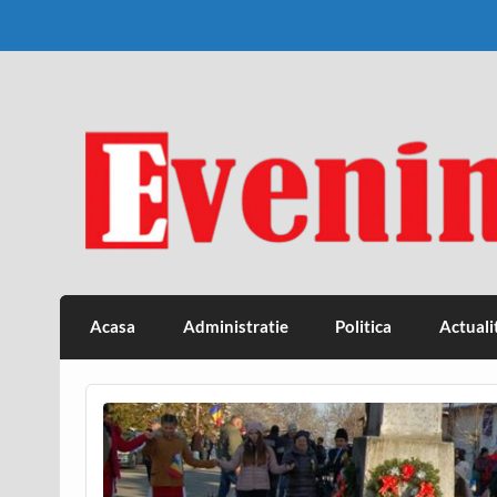
Skip
to
content
Eveniment Valcean
Acasa
Administratie
Politica
Actuali