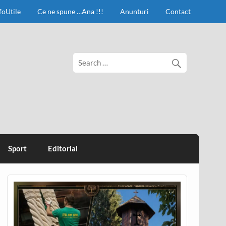
foUtile
Ce ne spune …Ana !!!
Anunturi
Contact
Sport
Editorial