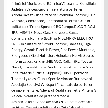
Primăriei Municipiului Râmnicu Vâlcea și al Consiliului
Județean Vâlcea, cărora li se alătură partenerii:
Adrem Invest – în calitate de ”Premium Sponsor”, CEZ
Vânzare, Comranado, Electroalfa și Forest Grup în
calitate de ”Friend Sponsor”, RC Europe, ELCO TÎRGU
JIU, IMSATIE, Nova Oaș, Energobit, Banca
Comercială Română (BCR) și NISEMPRA ELECTRO
SRL – în calitate de ”Proud Sponsor”, Băneasa, Ciga
Energy, Cosmic Electric Power, Elco Power Muntenia,
Energotech, Gold Nutrition, Heineken, Hervis Sports,
Inform Lykos, Karcher, NIBACO, Ralicli SRL, Toyota
Nurvil, Unicredit Bank, Venturo Investments și Sloop
în calitate de ”Official Supplier”, Clubul Sportiv de
Tineret Lykaios, Clubul Sportiv Montan Buridava și
Asociația Sportivă Wildsport în calitate de parteneri
de implementare, Adevărul Realitatea.net și Antena 3
Vâlcea în calitate de parteneri media.
Amintirile foto/ video ale #MO2023 pot fi accesate
pe https://maratonulolteniei.ro/foto/, dar și în