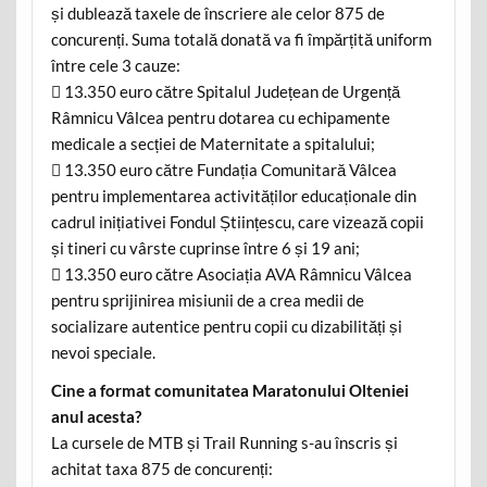
și dublează taxele de înscriere ale celor 875 de
concurenți. Suma totală donată va fi împărțită uniform
între cele 3 cauze:
 13.350 euro către Spitalul Județean de Urgență
Râmnicu Vâlcea pentru dotarea cu echipamente
medicale a secției de Maternitate a spitalului;
 13.350 euro către Fundația Comunitară Vâlcea
pentru implementarea activităților educaționale din
cadrul inițiativei Fondul Științescu, care vizează copii
și tineri cu vârste cuprinse între 6 și 19 ani;
 13.350 euro către Asociația AVA Râmnicu Vâlcea
pentru sprijinirea misiunii de a crea medii de
socializare autentice pentru copii cu dizabilități și
nevoi speciale.
Cine a format comunitatea Maratonului Olteniei
anul acesta?
La cursele de MTB și Trail Running s-au înscris și
achitat taxa 875 de concurenți: