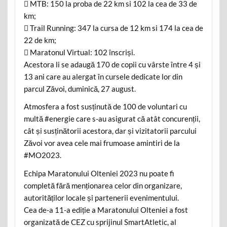
 MTB: 150 la proba de 22 km si 102 la cea de 33 de
km;
 Trail Running: 347 la cursa de 12 km si 174 la cea de
22 de km;
 Maratonul Virtual: 102 înscriși.
Acestora li se adaugă 170 de copii cu vârste între 4 și
13 ani care au alergat în cursele dedicate lor din
parcul Zăvoi, duminică, 27 august.
Atmosfera a fost susținută de 100 de voluntari cu
multă #energie care s-au asigurat că atât concurenții,
cât și susținătorii acestora, dar și vizitatorii parcului
Zăvoi vor avea cele mai frumoase amintiri de la
#MO2023.
Echipa Maratonului Olteniei 2023 nu poate fi
completă fără menționarea celor din organizare,
autorităților locale și partenerii evenimentului.
Cea de-a 11-a ediție a Maratonului Olteniei a fost
organizată de CEZ cu sprijinul SmartAtletic, al