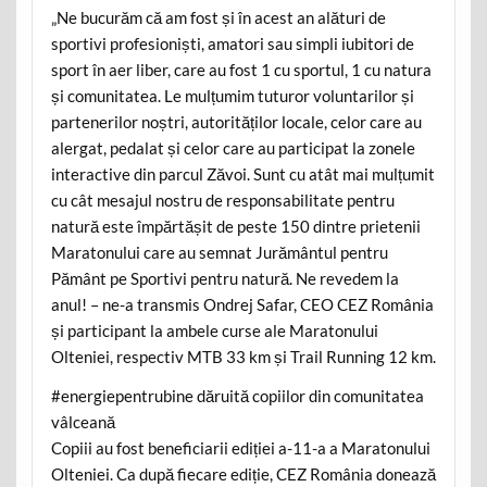
„Ne bucurăm că am fost și în acest an alături de
sportivi profesioniști, amatori sau simpli iubitori de
sport în aer liber, care au fost 1 cu sportul, 1 cu natura
și comunitatea. Le mulțumim tuturor voluntarilor și
partenerilor noștri, autorităților locale, celor care au
alergat, pedalat și celor care au participat la zonele
interactive din parcul Zăvoi. Sunt cu atât mai mulțumit
cu cât mesajul nostru de responsabilitate pentru
natură este împărtășit de peste 150 dintre prietenii
Maratonului care au semnat Jurământul pentru
Pământ pe Sportivi pentru natură. Ne revedem la
anul! – ne-a transmis Ondrej Safar, CEO CEZ România
și participant la ambele curse ale Maratonului
Olteniei, respectiv MTB 33 km și Trail Running 12 km.
#energiepentrubine dăruită copiilor din comunitatea
vâlceană
Copiii au fost beneficiarii ediției a-11-a a Maratonului
Olteniei. Ca după fiecare ediție, CEZ România donează