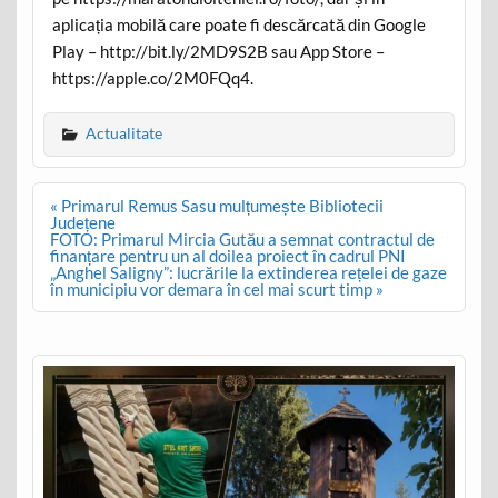
aplicația mobilă care poate fi descărcată din Google
Play – http://bit.ly/2MD9S2B sau App Store –
https://apple.co/2M0FQq4.
Actualitate
Post
« Primarul Remus Sasu mulțumește Bibliotecii
navigation
Județene
FOTO: Primarul Mircia Gutău a semnat contractul de
finanțare pentru un al doilea proiect în cadrul PNI
„Anghel Saligny”: lucrările la extinderea rețelei de gaze
în municipiu vor demara în cel mai scurt timp »