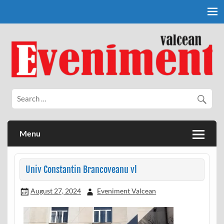
Skip
to
content
Eveniment Valcean
Menu
Univ Constantin Brancoveanu vl
August 27, 2024
Eveniment Valcean