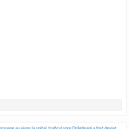
soane au ajuns la spital, traficul spre Drăgășani a fost deviat