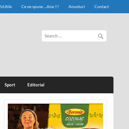
foUtile
Ce ne spune …Ana !!!
Anunturi
Contact
Sport
Editorial