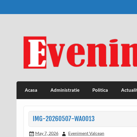
Skip
to
content
Eveniment Valcean
Acasa
Administratie
Politica
Actuali
IMG-20260507-WA0013
May 7, 2026
Eveniment Valcean