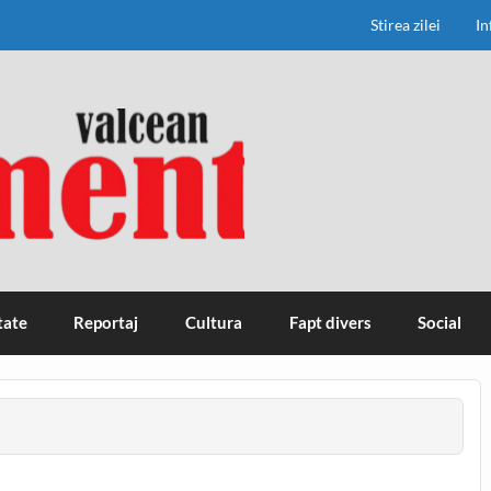
Stirea zilei
In
tate
Reportaj
Cultura
Fapt divers
Social