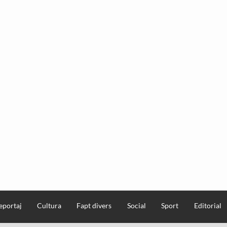
eportaj
Cultura
Fapt divers
Social
Sport
Editorial